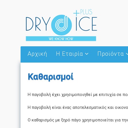
Μετάβαση σε περιεχόμενο
Αρχική
Η Εταιρία
Προϊόντα
Ποιοί Είμαστε
Dry Ice
Συνεργασίες
Thermal Wing
Καθαρισμοί
Όραμα
Ειδικές Θερμ
Συσυκευασίες
Νέα – Ανακοινώσεις
Cold jet
Η παγοβολή έχει χρησιμοποιηθεί με επιτυχία σε π
Σκεύη σερβιρί
Η παγοβολή είναι ένας αποτελεσματικός και οικονο
Ο καθαρισμός με ξηρό πάγο χρησιμοποιείται για τ