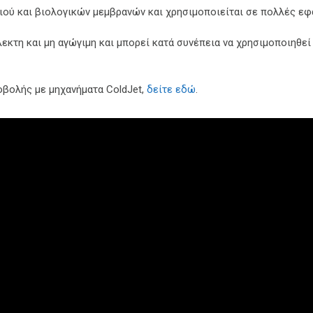
διού και βιολογικών μεμβρανών και χρησιμοποιείται σε πολλές ε
λεκτη και μη αγώγιμη και μπορεί κατά συνέπεια να χρησιμοποιηθεί
οβολής με μηχανήματα ColdJet,
δείτε εδώ
.