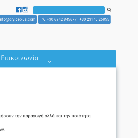
info@dryiceplus.com
+30 6942 845677 | +30 23140 26855
Επικοινωνία
Τι είναι η παγοβολή με Ξηρό
Πάγο
Πώς λειτουργεί η παγοβολή
με Ξηρό Πάγο;
Μηχανές Παγοβολής με Ξηρό
Πάγο
ήσουν την παραγωγή αλλά και την ποιότητα.
ων.