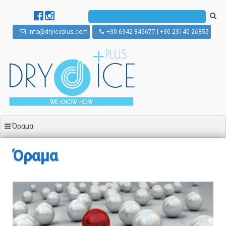
Μετάβαση σε περιεχόμενο
info@dryiceplus.com
+30 6942 845677 | +30 23140 26855
Όραμα
Όραμα